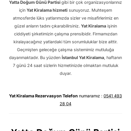
Yatta Doğum Günü Partisi
gibi b
ir çok organizasyonlarınız
için
Yat Kiralama
hizmeti
sunuyoruz.
Muhteşem
atmosferde lüks yatlarımızda sizler ve misafirlerimiz en
güzel anların tadını çıkarabilirsiniz.
Yat Kiralama
işinin
ciddiyeti şirketimizin çalışma prensibidir.
Firmamızdan
kiralayacağınız yatlardaki tüm sorumluluklar bize aittir.
Geçmişten geleceğe çalışma sistemimiz mutluluğa
dayanmaktadır.
Bu yüzden
İstanbul Yat Kiralama
, haftanın
7 günü 24 saat sizlerin hizmetinizde olmaktan mutluluk
duyar.
Yat Kiralama Rezervasyon Telefon
numaramız :
0541 493
28 04