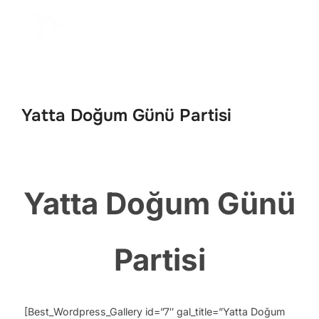
İçeriğe
geç
Aranacak
YAN 
içerik:
Yatta Doğum Günü Partisi
Yatta Doğum Günü
Partisi
[Best_Wordpress_Gallery id=”7″ gal_title=”Yatta Doğum