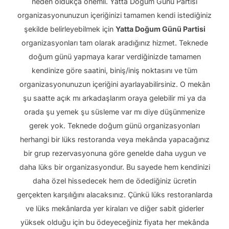
neden oldukça önemli. Yatta Doğum Günü Partisi
organizasyonunuzun içeriğinizi tamamen kendi istediğiniz
şekilde belirleyebilmek için
Yatta Doğum Günü Partisi
organizasyonları tam olarak aradığınız hizmet. Teknede
doğum günü yapmaya karar verdiğinizde tamamen
kendinize göre saatini, biniş/iniş noktasını ve tüm
organizasyonunuzun içeriğini ayarlayabilirsiniz. O mekân
şu saatte açık mı arkadaşlarım oraya gelebilir mi ya da
orada şu yemek şu süsleme var mı diye düşünmenize
gerek yok. Teknede doğum günü organizasyonları
herhangi bir lüks restoranda veya mekânda yapacağınız
bir grup rezervasyonuna göre genelde daha uygun ve
daha lüks bir organizasyondur. Bu sayede hem kendinizi
daha özel hissedecek hem de ödediğiniz ücretin
gerçekten karşılığını alacaksınız. Çünkü lüks restoranlarda
ve lüks mekânlarda yer kiraları ve diğer sabit giderler
yüksek olduğu için bu ödeyeceğiniz fiyata her mekânda