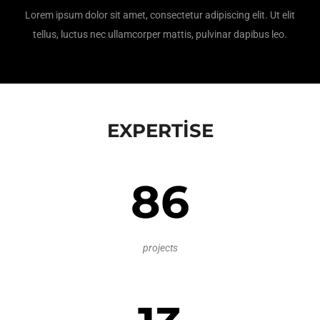
Lorem ipsum dolor sit amet, consectetur adipiscing elit. Ut elit
tellus, luctus nec ullamcorper mattis, pulvinar dapibus leo.
EXPERTISE
86
projects