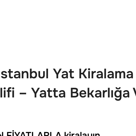
Yat Kiralama İstanbul
Yatta Evlilik Teklifi
Yatta D
İstanbul Yat Kiralam
lifi – Yatta Bekarlığa
N FİYATLARLA kiralayın