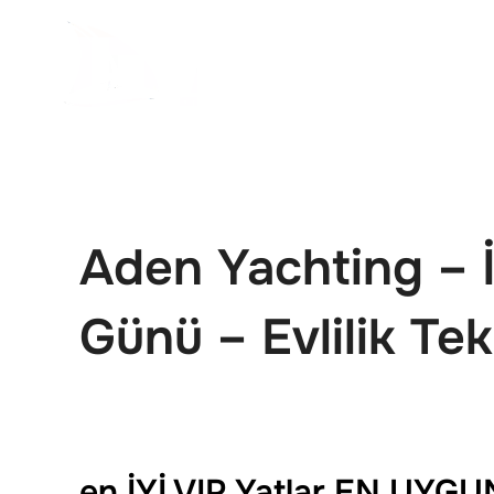
İçeriğe
geç
Aden Yachting – 
Günü – Evlilik Tek
en İYİ VIP Yatlar EN UYGU